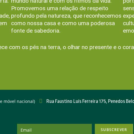
rta.
mundo natural e com os ritmos da vida.
port
Promovemos uma relação de respeito
sens
dade,
profundo pela natureza, que reconhecemos
expe
 em
como nossa casa e como uma poderosa
cult
fonte de sabedoria.
emoc
 com os pés na terra, o olhar no presente e o cora
 móvel nacional)
Rua Faustino Luís Ferreira 175, Penedos Be
SUBSCREVER