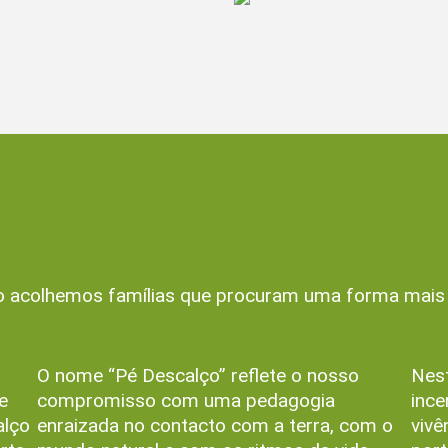
acolhemos famílias que procuram uma forma mais au
O nome “Pé Descalço” reflete o nosso
Nest
e
compromisso com uma pedagogia
ince
alço
enraizada no contacto com a terra, com o
vivê